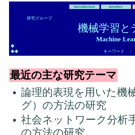
introduction
member
研究グループ
機械学習と
Machine Lear
◆
キーワード ：
◆◆
最近の主な研究テーマ
論理的表現を用いた機
グ）の方法の研究
社会ネットワーク分析
の方法の研究